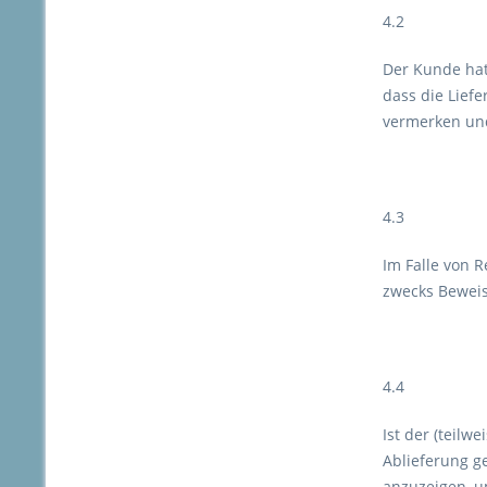
4.2
Der Kunde hat
dass die Lief
vermerken und
4.3
Im Falle von 
zwecks Beweis
4.4
Ist der (teilw
Ablieferung g
anzuzeigen, u