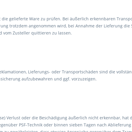
 die gelieferte Ware zu prüfen. Bei äußerlich erkennbaren Transpor
erung trotzdem angenommen wird, bei Annahme der Lieferung die
 vom Zusteller quittieren zu lassen.
Reklamationen, Lieferungs- oder Transportschäden sind die vollst
sicherung aufzubewahren und ggf. vorzuzeigen.
eise) Verlust oder die Beschädigung äußerlich nicht erkennbar, ha
egenüber PSF-Technik oder binnen sieben Tagen nach Ablieferun
m zu gewährleisten, dass etwaige Ansprüche gegenüber dem Tran