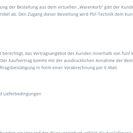
ng der Bestellung aus dem virtuellen „Warenkorb“ gibt der Kunde 
rtikel ab. Den Zugang dieser Bestellung wird PSF-Technik dem Kun
st berechtigt, das Vertragsangebot des Kunden innerhalb von fünf
er Kaufvertrag kommt mit der ausdrücklichen Annahme der Beste
uftragsbestätigung in Form einer Vorabrechnung per E-Mail.
d Lieferbedingungen
Kunden ein Versand der Ware vereinbart, erfolgt die Auslieferun