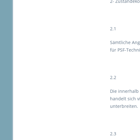
2- Zustandek
2.1
Sämtliche Ange
für PSF-Techni
2.2
Die innerhalb
handelt sich 
unterbreiten.
2.3