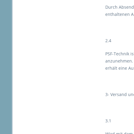
Durch Absendu
enthaltenen A
2.4
PSF-Technik i
anzunehmen. D
erhält eine A
3- Versand un
3.1
Wird mit dem 