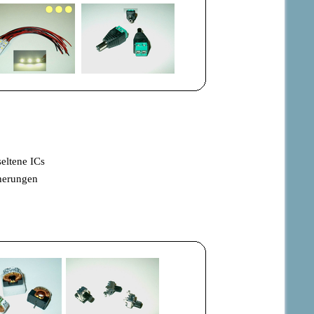
seltene ICs
cherungen