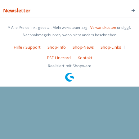
Newsletter
* Alle Preise inkl. gesetzl. Mehrwertsteuer zzgl.
Versandkosten
und ggf.
Nachnahmegebühren, wenn nicht anders beschrieben
Hilfe / Support
Shop-Info
Shop-News
Shop-Links
PSF-Linecard
Kontakt
Realisiert mit Shopware