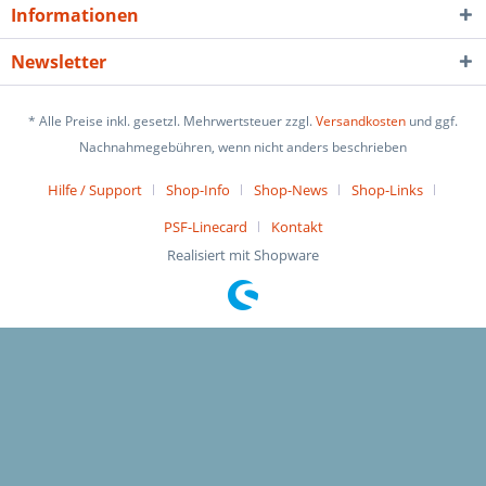
Informationen
Newsletter
* Alle Preise inkl. gesetzl. Mehrwertsteuer zzgl.
Versandkosten
und ggf.
Nachnahmegebühren, wenn nicht anders beschrieben
Hilfe / Support
Shop-Info
Shop-News
Shop-Links
PSF-Linecard
Kontakt
Realisiert mit Shopware