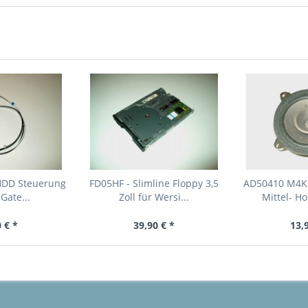
HDD Steuerung
FD05HF - Slimline Floppy 3,5
AD50410 M4K 
Gate...
Zoll für Wersi...
Mittel- Ho
 € *
39,90 € *
13,